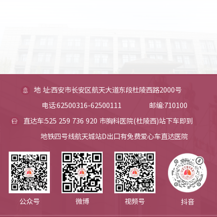
地 址:西安市长安区航天大道东段杜陵西路2000号
电话:62500316-62500111
邮编:710100
直达车:525 259 736 920 市胸科医院(杜陵西)站下车即到
地铁四号线航天城站D出口有免费爱心车直达医院
公众号
微博
视频号
抖音