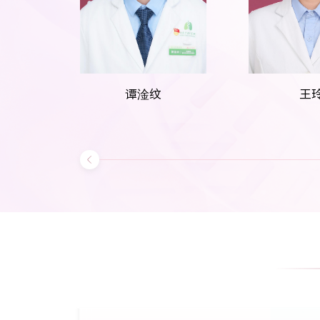
谭淦纹
王