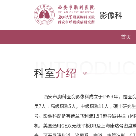
影像科
首页
INTRODUC
科室
介绍
西安市胸科医院影像科成立于1953年，是医
员7人；高级职称5人，中级职称11人；硕士研究
号。影像科配备有荷兰飞利浦1.5T超导磁共振（MRI
机，美国通用GE双无线平板DR及上海康达骨密度
查。可开展消化道、泌尿系、窦道、瘘管造影，CT