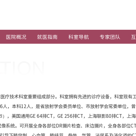
医院概况
就医指南
科室导航
专家团队
互
TION
院医疗技术科室重要组成部分。科室拥有先进的诊疗设备，科室现有工
生6人，本科12人，是省放射学会委员单位、市放射学会常委单位，
），美国通用GE 64排CT，GE 256排CT，上海联影80排CT，
成像系统。可开展全身各部位DR摄片检查、床边摄片，全身各部位C
引导下肺穿刺，心血管、肺结节、骨骼、气管、泌尿系及消化道的CT