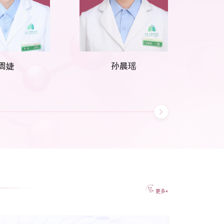
周婕
孙晨瑶
更多+