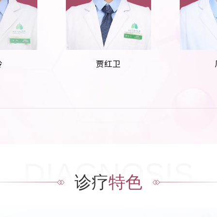
玲
贾红卫
DIAGNOSIS
诊疗
特色