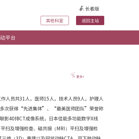
长者版
其他科室
返回主站
动平台
更多+
作人员共31人，医师15人，技术人员9人，护理人
曾多次获得“先进集体”、“最美医师团队”荣誉称
上海联影40排CT成像系统，日本佳能多功能数字X线
T平扫及增强检查、磁共振（MRI）平扫及增强检
三维（3D）重建以及冠状动脉CTA、双下肢动脉